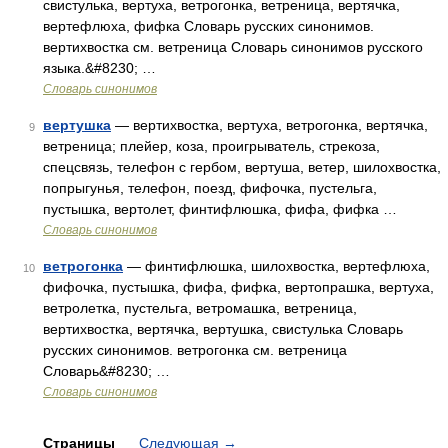
свистулька, вертуха, ветрогонка, ветреница, вертячка,
вертефлюха, фифка Словарь русских синонимов.
вертихвостка см. ветреница Словарь синонимов русского
языка.&#8230; …
Словарь синонимов
вертушка
— вертихвостка, вертуха, ветрогонка, вертячка,
9
ветреница; плейер, коза, проигрыватель, стрекоза,
спецсвязь, телефон с гербом, вертуша, ветер, шилохвостка,
попрыгунья, телефон, поезд, фифочка, пустельга,
пустышка, вертолет, финтифлюшка, фифа, фифка …
Словарь синонимов
ветрогонка
— финтифлюшка, шилохвостка, вертефлюха,
10
фифочка, пустышка, фифа, фифка, вертопрашка, вертуха,
ветролетка, пустельга, ветромашка, ветреница,
вертихвостка, вертячка, вертушка, свистулька Словарь
русских синонимов. ветрогонка см. ветреница
Словарь&#8230; …
Словарь синонимов
Страницы
Следующая
→