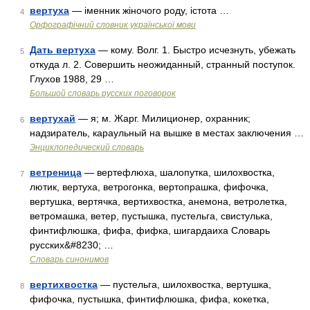
вертуха
— іменник жіночого роду, істота …
4
Орфографічний словник української мови
Дать вертуха
— кому. Волг. 1. Быстро исчезнуть, убежать
5
откуда л. 2. Совершить неожиданный, странный поступок.
Глухов 1988, 29 …
Большой словарь русских поговорок
вертухай
— я; м. Жарг. Милиционер, охранник;
6
надзиратель, караульный на вышке в местах заключения …
Энциклопедический словарь
ветреница
— вертефлюха, шалопутка, шилохвостка,
7
лютик, вертуха, ветрогонка, вертопрашка, фифочка,
вертушка, вертячка, вертихвостка, анемона, ветролетка,
ветромашка, ветер, пустышка, пустельга, свистулька,
финтифлюшка, фифа, фифка, шигардаиха Словарь
русских&#8230; …
Словарь синонимов
вертихвостка
— пустельга, шилохвостка, вертушка,
8
фифочка, пустышка, финтифлюшка, фифа, кокетка,