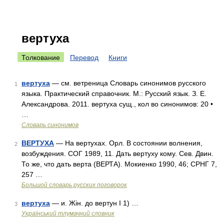
вертуха
Толкование
Перевод
Книги
вертуха
— см. ветреница Словарь синонимов русского
1
языка. Практический справочник. М.: Русский язык. З. Е.
Александрова. 2011. вертуха сущ., кол во синонимов: 20 •
…
Словарь синонимов
ВЕРТУХА
— На вертухах. Орл. В состоянии волнения,
2
возбуждения. СОГ 1989, 11. Дать вертуху кому. Сев. Двин.
То же, что дать верта (ВЕРТА). Мокиенко 1990, 46; СРНГ 7,
257 …
Большой словарь русских поговорок
вертуха
— и. Жін. до вертун I 1) …
3
Український тлумачний словник